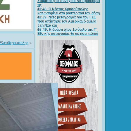
Σταματάκη θα συνεχίσει να προσφέρει
τις
11:48: Ο Νέστος Χρυσούπολης
καλωσορίζει στο ρόστερ του τον Ζήση
11:39: Νέες μεταγραφές για τον ΓΣE
που απέκτησε τον Αμερικανό guard
Jah Nze και
18:49: Η δράση στον 1ο όμιλο της Γ’
Εθνικής κατηγορίας θα αρχίσει τελικά
Σ Ελευθερούπολης
»