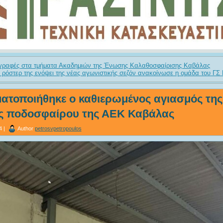
γγραφές στα τμήματα Ακαδημιών της Ένωσης Καλαθοσφαίρισης Καβάλας
 ρόστερ της ενόψει της νέας αγωνιστικής σεζόν ανακοίνωσε η ομάδα του Γ
ατοποιήθηκε ο καθιερωμένος αγιασμός της
ς ποδοσφαίρου της ΑΕΚ Καβάλας
4 |
Author
petrosvpetropoulos