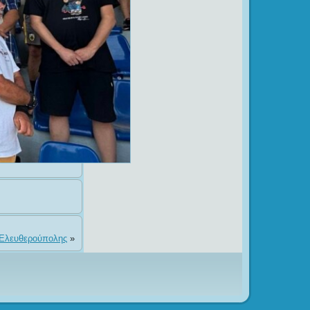
Σ Ελευθερούπολης
»