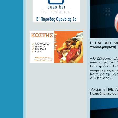
Η ΠΑΕ Α.Ο Καβ
ποδοσφαιριστή 
-«Ο 22χρονος Έλλ
αγωνίστηκε στη 
Πανσερραϊκό. Ο 
αναμετρήσεις καθ
Ναντ, για την 6η
Α.Ο Καβάλα».
-Ακόμη η
ΠΑΕ Α
Παπαδημητρίου
.