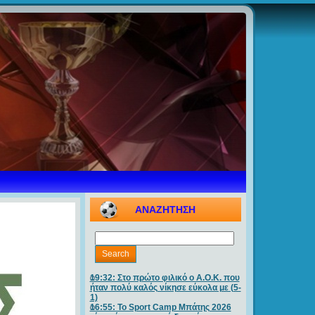
ΑΝΑΖΗΤΗΣΗ
19:32: Στο πρώτο φιλικό ο Α.Ο.Κ. που
ήταν πολύ καλός νίκησε εύκολα με (5-
1)
16:55: Το Sport Camp Μπάτης 2026