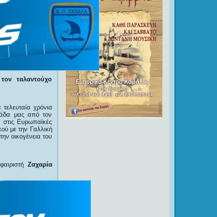
τον ταλαντούχο
 τελευταία χρόνια
μάδα μας από τον
ι στις Ευρωπαϊκές
ού με την Γαλλική
ην οικογένεια του
σφαιριστή
Ζαχαρία