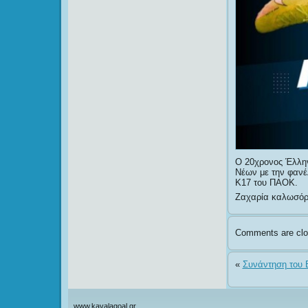
Ο 20χρονος Έλλην
Νέων με την φανέ
Κ17 του ΠΑΟΚ.
Ζαχαρία καλωσόρι
Comments are clo
«
Συνάντηση του 
www.kavalagoal.gr