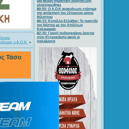
μία ακόμη σημαντική διοργάνωση
ολοκληρώθηκε
09:50: O A.O.K ανακοίνωσε επίσημα
την απόκτηση του 22χρονου μέσου
Φίλιππου
09:33: Κυπέλλο Ελλάδας: Το παιχνίδι
του Νέστου με τον Απόλλων
Καλαμαριάς
22:30: Γιορτή ποδοσφαίρου έρχεται
στον Κεχροκάμπο αφού οι
πλετσα
παλαίμαχοι
οίνωσε o A.O.K.
»
υς Τάσο