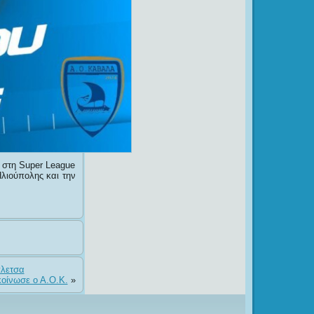
 στη Super League
λιούπολης και την
πλετσα
οίνωσε o A.O.K.
»