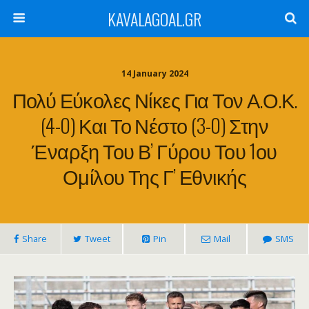
KAVALAGOAL.GR
14 January 2024
Πολύ Εύκολες Νίκες Για Τον Α.Ο.Κ.
(4-0) Και Το Νέστο (3-0) Στην
Έναρξη Του Β’ Γύρου Του 1ου
Ομίλου Της Γ’ Εθνικής
Share
Tweet
Pin
Mail
SMS