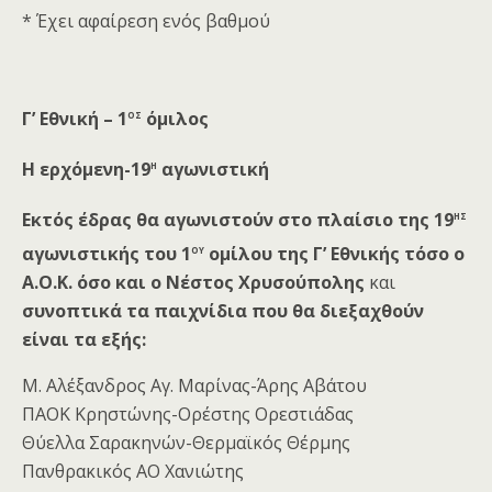
* Έχει αφαίρεση ενός βαθμού
ος
Γ’ Εθνική – 1
όμιλος
η
Η ε
ρ
χόμενη-19
αγωνιστική
ης
Εκτός έδρας θα αγωνιστούν στο πλαίσιο
της 19
ου
αγωνιστικής του 1
ομίλου της Γ’ Εθνικής τόσο ο
Α.Ο.Κ. όσο και ο
Νέστος Χρυσούπολης
και
συνοπτικά
τα παιχνίδια που θα διεξαχθούν
είναι τα εξής:
Μ. Αλέξανδρος Αγ. Μαρίνας-Άρης Αβάτου
ΠΑΟΚ Κρηστώνης-Ορέστης Ορεστιάδας
Θύελλα Σαρακηνών-Θερμαϊκός Θέρμης
Πανθρακικός ΑΟ Χανιώτης