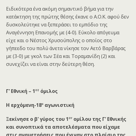
Ειδικότερα ένα ακόμη σημαντικό βήμα για την
κατάκτηση της πρώτης θέσης έκανε ο Α.Ο.Κ. αφού δεν
δυσκολεύτηκε να ξεπεράσει το εμπόδιο της
Αναγέννηση Επανομής με (4-0). Εύκολο απόγευμα
είχε και ο Νέστος Χρυσούπολης ο οποίος στο
γήπεεδο του πολύ άνετα νίκησε τον Αετό Βαρβάρας
με (3-0) με γκολ των Σέα και Τοραμανίδη (2) και
συνεχίζει να είναι στην δεύτερη θέση.
ος
Γ’ Εθνική – 1
όμιλος
η
Η ε
ρ
χόμενη-18
αγωνιστική
ου
Ξεκίνησε ο β’ γύρος
του 1
ομίλου της Γ’ Εθνικής
και συνοπτικά
τα αποτελέσματα που είχαμε
στις αναμετ
ρ
ήσεις που έγιναν
στο πλαίσιο
της