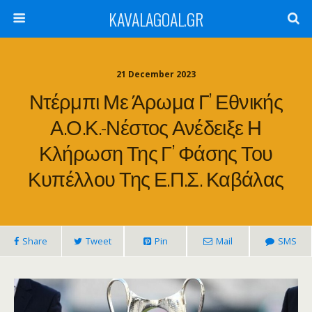
KAVALAGOAL.GR
21 December 2023
Ντέρμπι Με Άρωμα Γ’ Εθνικής
Α.Ο.Κ.-Νέστος Ανέδειξε Η
Κλήρωση Της Γ’ Φάσης Του
Κυπέλλου Της Ε.Π.Σ. Καβάλας
Share
Tweet
Pin
Mail
SMS