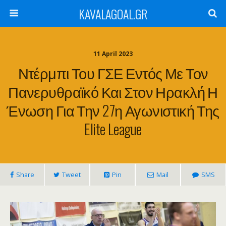
KAVALAGOAL.GR
11 April 2023
Ντέρμπι Του ΓΣΕ Εντός Με Τον
Πανερυθραϊκό Και Στον Ηρακλή Η
Ένωση Για Την 27η Αγωνιστική Της
Elite League
Share
Tweet
Pin
Mail
SMS