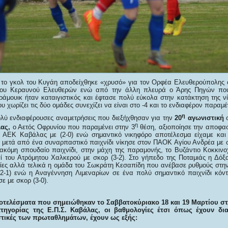
 το γκολ του Κυγάη αποδείχθηκε «χρυσό» για τον Ορφέα Ελευθερούπολης
 του Κεραυνού Ελευθερών ενώ από την άλλη πλευρά ο Άρης Πηγών πο
άμουικ ήταν καταιγιστικός και έφτασε πολύ εύκολα στην κατάκτηση της νίκ
υ χωρίζει τις δύο ομάδες συνεχίζει να είναι στο -4 και το ενδιαφέρον παραμέ
η
ολύ ενδιαφέρουσες αναμετρήσεις που διεξήχθησαν για την
20
αγωνιστική
η
λας,
ο Αετός Οφρυνίου που παραμένει στην 3
θέση, αξιοποίησε την αποφασι
ην ΑΕΚ Καβάλας με (2-0) ενώ σημαντικό νικηφόρο αποτέλεσμα είχαμε κα
μετά από ένα συναρπαστικό παιχνίδι νίκησε στον ΠΑΟΚ Αγίου Ανδρέα με σκ
ακόμη σπουδαίο παιχνίδι, στην μάχη της παραμονής, το Βυζάντιο Κοκκιν
ί του Ατρόμητου Χαλκερού με σκορ (3-2). Στο γήπεδο της Ποταμιάς η Δό
ρίες αλλά τελικά η ομάδα του Σωκράτη Κεσαπίδη που ανέβασε ρυθμούς στ
(2-1) ενώ η Αναγέννηση Λιμεναρίων σε ένα πολύ σημαντικό παιχνίδι κόν
ε με σκορ (3-0).
οτελέσματα που σημειώθηκαν το Σαββατοκύριακο 18 και 19 Μαρτίου 
ατηγορίας της Ε.Π.Σ. Καβάλας, οι βαθμολογίες έτσι όπως έχουν δι
τικές των πρωταθλημάτων, έχουν ως εξής: