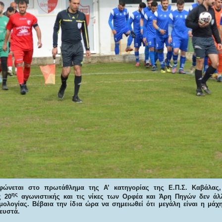
φώνεται στο πρωτάθλημα της Α’ κατηγορίας της Ε.Π.Σ. Καβάλας
ης
ς 20
αγωνιστικής και τις νίκες των Ορφέα και Άρη Πηγών δεν άλλ
ολογίας. Βέβαια την ίδια ώρα να σημειωθεί ότι μεγάλη είναι η μά
ευστά.