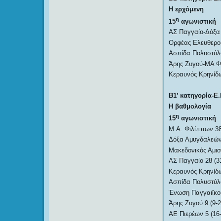
Η ερχόμενη
η
15
αγωνιστική
ΑΣ Παγγαίο-Δόξα
Ορφέας Ελευθερού
Ασπίδα Πολυστύλ
Άρης Ζυγού-ΜΑ Φ
Κεραυνός Κρηνίδ
Β1’ κατηγορία-Ε.
Η βαθμολογία
η
15
αγωνιστική
Μ.Α. Φιλίππων 38
Δόξα Αμυγδαλεώνα
Μακεδονικός Αμισ
ΑΣ Παγγαίο 28 (3
Κεραυνός Κρηνίδω
Ασπίδα Πολυστύλο
Ένωση Παγγαιϊκού
Άρης Ζυγού 9 (9-2
ΑΕ Πιερέων 5 (16-