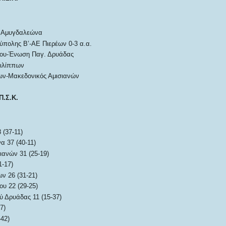
 Αμυγδαλεώνα
πολης Β’-ΑΕ Πιερέων 0-3 α.α.
ου-Ένωση Παγ. Δρυάδας
ιλίππων
ων-Μακεδονικός Αμισιανών
Π.Σ.Κ.
 (37-11)
 37 (40-11)
ιανών 31 (25-19)
1-17)
ν 26 (31-21)
υ 22 (29-25)
 Δρυάδας 11 (15-37)
7)
42)