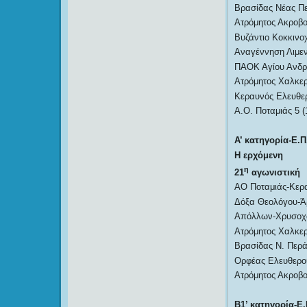
Βρασίδας Νέας Πε
Ατρόμητος Ακροβου
Βυζάντιο Κοκκινο
Αναγέννηση Λιμεν
ΠΑΟΚ Αγίου Ανδρέ
Ατρόμητος Χαλκερ
Κεραυνός Ελευθερ
Α.Ο. Ποταμιάς 5 (
Α’ κατηγορία-Ε.Π
Η ερχόμενη
η
21
αγωνιστική
ΑΟ Ποταμιάς-Κερ
Δόξα Θεολόγου-Ά
Απόλλων-Χρυσοχω
Ατρόμητος Χαλκερ
Βρασίδας Ν. Περ
Ορφέας Ελευθερο
Ατρόμητος Ακροβ
Β1’ κατηγορία-Ε.