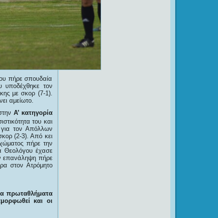
 ου πήρε σπουδαία
υ υποδέχθηκε τον
ης με σκορ (7-1).
νει αμείωτο.
στην
Α’ κατηγορία
στικότητα του και
ι για τον Απόλλων
ορ (2-3). Από κει
οχώματος πήρε την
ξα Θεολόγου έχασε
ην επανάληψη πήρε
τρα στον Ατρόμητο
στα πρωταθλήματα
αμορφωθεί και οι