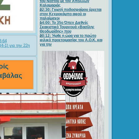
του Νέστου με τον Απόλλων
Καλαμαριάς
22:30: Γιορτή ποδοσφαίρου έρχεται
στον Κεχροκάμπο αφού οι
παλαίμαχοι
14:00: Το 35ο Όπεν Διεθνές
Σκακιστικό Τουρνουά «Βασίλης
Θεοδωρίδης» που
20:12: Ήρθε η ώρα για το πρώτο
φιλικό προετοιμασίας του Α.Ο.Κ. και
3-64
για την
(4-1) για την 22η
ρίς
Καβάλας