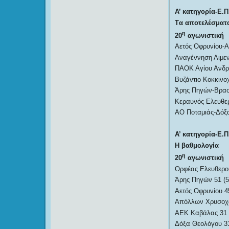
Α’ κατηγορία-Ε.Π
T
α αποτελέσματ
η
20
αγωνιστική
Αετός Οφρυνίου-
Αναγέννηση Λιμεν
ΠΑΟΚ Αγίου Ανδρ
Βυζάντιο Κοκκινο
Άρης Πηγών-Βρασ
Κεραυνός Ελευθε
ΑΟ Ποταμιάς-Δόξ
Α’ κατηγορία-Ε.Π
Η βαθμολογία
η
20
αγωνιστική
Ορφέας Ελευθερού
Άρης Πηγών 51 (5
Αετός Οφρυνίου 45
Απόλλων Χρυσοχω
ΑΕΚ Καβάλας 31 (
Δόξα Θεολόγου 31