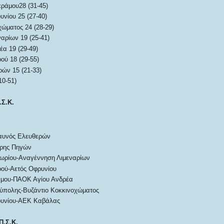
ράμου28 (31-45)
νίου 25 (27-40)
χώματος 24 (28-29)
αρίων 19 (25-41)
α 19 (29-49)
ού 18 (29-55)
ών 15 (21-33)
10-51)
.Σ.Κ.
αυνός Ελευθερών
ρης Πηγών
ρίου-Αναγέννηση Λιμεναρίων
ού-Αετός Οφρυνίου
άμου-ΠΑΟΚ Αγίου Ανδρέα
ύπολης-Βυζάντιο Κοκκινοχώματος
ουνίου-ΑΕΚ Καβάλας
Π.Σ.Κ.