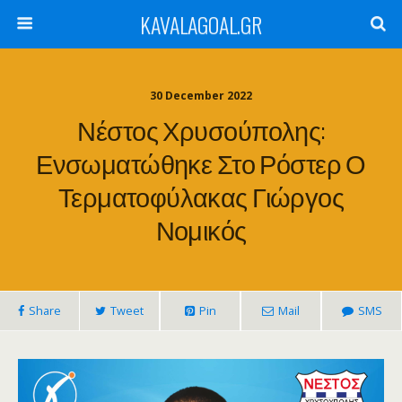
KAVALAGOAL.GR
30 December 2022
Νέστος Χρυσούπολης:
Ενσωματώθηκε Στο Ρόστερ Ο
Τερματοφύλακας Γιώργος
Νομικός
Share
Tweet
Pin
Mail
SMS