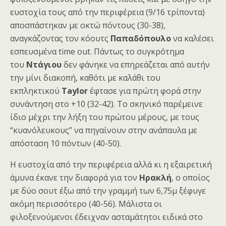
ευστοχία τους από την περιφέρεια (9/16 τρίποντα)
αποσπάστηκαν με οκτώ πόντους (30-38),
αναγκάζοντας τον κόουτς
Παπαδόπουλο
να καλέσει
εσπευσμένα time out. Πάντως το συγκρότημα
του
Ντάγιου
δεν φάνηκε να επηρεάζεται από αυτήν
την μίνι διακοπή, καθότι με καλάθι του
εκπληκτικού
Taylor
έφτασε για πρώτη φορά στην
συνάντηση στο +10 (32-42). To σκηνικό παρέμεινε
ίδιο μέχρι την λήξη του πρώτου μέρους, με τους
“κυανόλευκους” να πηγαίνουν στην ανάπαυλα με
απόσταση 10 πόντων (40-50).
Η ευστοχία από την περιφέρεια αλλά κι η εξαιρετική
άμυνα έκανε την διαφορά για τον
Ηρακλή
, ο οποίος
με δύο σουτ έξω από την γραμμή των 6,75μ ξέφυγε
ακόμη περισσότερο (40-56). Μάλιστα οι
φιλοξενούμενοι έδειχναν ασταμάτητοι ειδικά στο