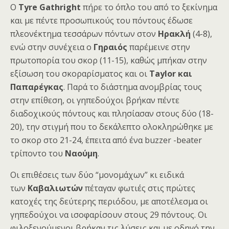
O
Tyre Gathright
πήρε το όπλο του από το ξεκίνημα
και με πέντε προσωπικούς του πόντους έδωσε
πλεονέκτημα τεσσάρων πόντων στον
Ηρακλή
(4-8),
ενώ στην συνέχεια ο
Γηραιός
παρέμεινε στην
πρωτοπορία του σκορ (11-15), καθώς μπήκαν στην
εξίσωση του σκοραρίσματος και οι
Taylor και
Παπαρέγκας
. Παρά το διάστημα ανομβρίας τους
στην επίθεση, οι γηπεδούχοι βρήκαν πέντε
διαδοχικούς πόντους και πλησίασαν στους δύο (18-
20), την στιγμή που το δεκάλεπτο ολοκληρώθηκε με
το σκορ στο 21-24, έπειτα από ένα buzzer -beater
τρίποντο του
Ναούμη
.
Οι επιθέσεις των δύο “μονομάχων” κι ειδικά
των
Καβαλιωτών
πέταγαν φωτιές στις πρώτες
κατοχές της δεύτερης περιόδου, με αποτέλεσμα οι
γηπεδούχοι να ισοφαρίσουν στους 29 πόντους. Οι
φιλοξενούμενοι βρήκαν τις λύσεις και με οδηγό την