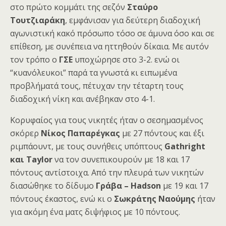
στο πρώτο κομμάτι της σεζόν
Σταύρο
Τουτζιαράκη
, εμφάνισαν για δεύτερη διαδοχική
αγωνιστική κακό πρόσωπο τόσο σε άμυνα όσο και σε
επίθεση, με συνέπεια να ηττηθούν δίκαια. Με αυτόν
τον τρόπο ο
ΓΣΕ
υποχώρησε στο 3-2. ενώ οι
“κυανόλευκοι” παρά τα γνωστά κι ειπωμένα
προβλήματά τους, πέτυχαν την τέταρτη τους
διαδοχική νίκη και ανέβηκαν στο 4-1.
Κορυφαίος για τους νικητές ήταν ο σεσημασμένος
σκόρερ
Νίκος Παπαρέγκας
με 27 πόντους και έξι
ριμπάουντ, με τους συνήθεις υπόπτους
Gathright
και Taylor
να τον συνεπικουρούν με 18 και 17
πόντους αντίστοιχα. Από την πλευρά των νικητών
διασώθηκε το δίδυμο
Γράβα – Hadson
με 19 και 17
πόντους έκαστος, ενώ κι ο
Σωκράτης Ναούμης
ήταν
για ακόμη ένα ματς διψήφιος με 10 πόντους.