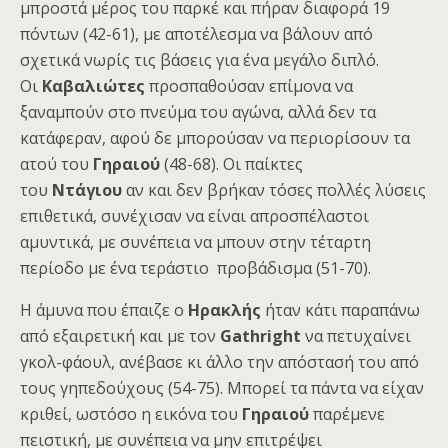
μπροστά μέρος του παρκέ και πήραν διαφορά 19
πόντων (42-61), με αποτέλεσμα να βάλουν από
σχετικά νωρίς τις βάσεις για ένα μεγάλο διπλό.
Οι
Καβαλιώτες
προσπαθούσαν επίμονα να
ξαναμπούν στο πνεύμα του αγώνα, αλλά δεν τα
κατάφεραν, αφού δε μπορούσαν να περιορίσουν τα
ατού του
Γηραιού
(48-68). Οι παίκτες
του
Ντάγιου
αν και δεν βρήκαν τόσες πολλές λύσεις
επιθετικά, συνέχισαν να είναι απροσπέλαστοι
αμυντικά, με συνέπεια να μπουν στην τέταρτη
περίοδο με ένα τεράστιο προβάδισμα (51-70).
Η άμυνα που έπαιζε ο
Ηρακλής
ήταν κάτι παραπάνω
από εξαιρετική και με τον
Gathright
να πετυχαίνει
γκολ-φάουλ, ανέβασε κι άλλο την απόστασή του από
τους γηπεδούχους (54-75). Μπορεί τα πάντα να είχαν
κριθεί, ωστόσο η εικόνα του
Γηραιού
παρέμενε
πειστική, με συνέπεια να μην επιτρέψει