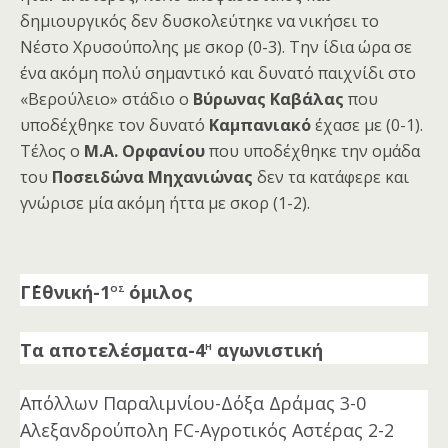
δημιουργικός δεν δυσκολεύτηκε να νικήσει το
Νέστο Χρυσούπολης με σκορ (0-3). Την ίδια ώρα σε
ένα ακόμη πολύ σημαντικό και δυνατό παιχνίδι στο
«Βερούλειο» στάδιο ο
Βύρωνας Καβάλας
που
υποδέχθηκε τον δυνατό
Καμπανιακό
έχασε με (0-1).
Τέλος ο
Μ.Α. Ορφανίου
που υποδέχθηκε την ομάδα
του
Ποσειδώνα Μηχανιώνας
δεν τα κατάφερε και
γνώρισε μία ακόμη ήττα με σκορ (1-2).
ος
Γ΄Εθνική-1
όμιλος
η
Τα αποτελέσματα-4
αγωνιστική
Απόλλων Παραλιμνίου-Δόξα Δράμας 3-0
Αλεξανδρούπολη FC-Αγροτικός Αστέρας 2-2