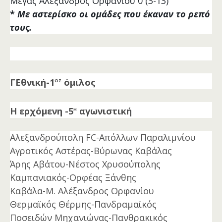
Μέγας Αλέξανδρος Ορφανίου 0 (3-13)
*
Με αστερίσκο οι ομάδες που έκαναν το ρεπό
τους.
ος
Γ΄Εθνική-1
όμιλος
η
Η ερχόμενη -5
αγωνιστική
Αλεξανδρούπολη FC-Απόλλων Παραλιμνίου
Αγροτικός Αστέρας-Βύρωνας Καβάλας
Άρης Αβάτου-Νέστος Χρυσούπολης
Καμπανιακός-Ορφέας Ξάνθης
Καβάλα-Μ. Αλέξανδρος Ορφανίου
Θερμαϊκός Θέρμης-Πανδραμαϊκός
Ποσειδών Μηχανιώνας-Πανθρακικός