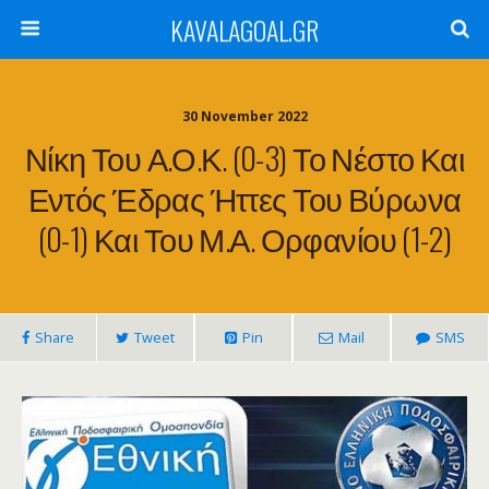
KAVALAGOAL.GR
30 November 2022
Νίκη Του Α.Ο.Κ. (0-3) Το Νέστο Και
Εντός Έδρας Ήττες Του Βύρωνα
(0-1) Και Του Μ.Α. Ορφανίου (1-2)
Share
Tweet
Pin
Mail
SMS