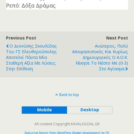
Ρεπό: Δόξα Δράμας
Previous Post
Next Post
Ο Διονύσης Σκουλίδας
Ανώτερος, Πολύ
Του ΓΣ Ελευθερούπολης
Αποφασιστικός Και Κυρίως
Αποτελεί Πάντα Μία
Δημιουργικός Ο Α.Ο.Κ.
Σταθερή Αξία Με Λύσεις
Νίκησε Το Νέστο Με (0-3)
Στην Επίθεση
Στο Αγίασμα
Back to top
Mobile
Desktop
All content Copyright KAVALAGOAL.GR
Featuring Recent Posts WordPress Widget development by YD