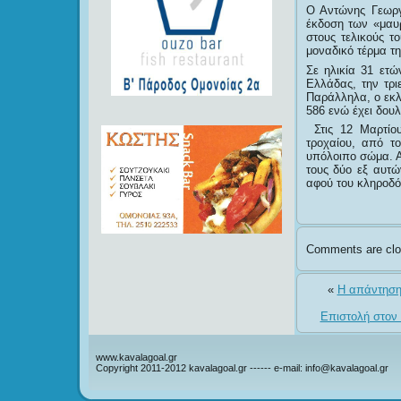
Ο Αντώνης Γεωργ
έκδοση των «μαυρ
στους τελικούς τ
μοναδικό τέρμα τη
Σε ηλικία 31 ετ
Ελλάδας, την τρι
Παράλληλα, ο εκλ
586 ενώ έχει δου
Στις 12 Μαρτίου
τροχαίου, από τ
υπόλοιπο σώμα. Α
τους δύο εξ αυτώ
αφού του κληροδό
Comments are clo
«
Η απάντηση
Επιστολή στον
www.kavalagoal.gr
Copyright 2011-2012 kavalagoal.gr ------ e-mail: info@kavalagoal.gr