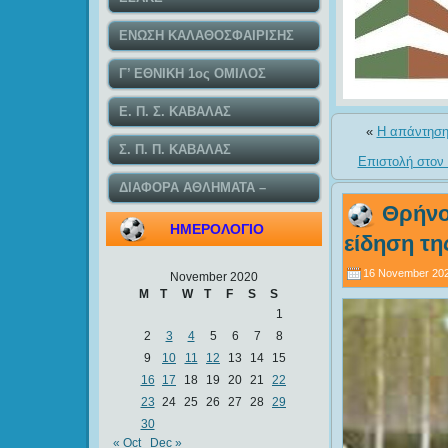
ΕΝΩΣΗ ΚΑΛΑΘΟΣΦΑΙΡΙΣΗΣ
ΚΑΒΑΛΑΣ
Γ’ ΕΘΝΙΚΗ 1ος ΟΜΙΛΟΣ
Ε. Π. Σ. ΚΑΒΑΛΑΣ
«
Η απάντηση
Σ. Π. Π. ΚΑΒΑΛΑΣ
Επιστολή στον
ΔΙΑΦΟΡΑ ΑΘΛΗΜΑΤΑ –
Θρήνο
ΤΟΠΙΚΕΣ ΕΙΔΗΣΕΙΣ
ΗΜΕΡΟΛΟΓΙΟ
είδηση τη
16 November 202
November 2020
M
T
W
T
F
S
S
1
2
3
4
5
6
7
8
9
10
11
12
13
14
15
16
17
18
19
20
21
22
23
24
25
26
27
28
29
30
« Oct
Dec »