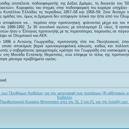
ιάδης αποτέλεσε ποδοσφαιριστής της Δόξας Δράμας, τη δεκαετία του ’5
αετών». Κορυφαίες του στιγμές στην ποδοσφαιρική του καριέρα υπήρξαν 
ου Κυπέλλου Ελλάδας τις περιόδους 1957–58 και 1958–59. Στον δεύτερο τ
ς ομάδας του, όμως οι Δραμινοί δεν απέφυγαν τελικά την ήττα από τον Ολυμπ
ών αποφάσισε να… περάσει στην προπονητική, φτάνοντας μέχρι και τον 
ετία 1989-1992. Σε 30 συνολικά αγώνες με απολογισμό 11 νίκες, 9 ισοπαλ
ιπών ήταν ο Έλληνας προπονητής με τις περισσότερες παρουσίες σε πάγκου
λέψει σε Ολυμπιακό και ΑΕΚ.
 1996 ο Αντώνης Γεωργιάδης, προπονητής τότε του Πανηλειακού, έπ
ο οποίο αποκόμισε βαριά κρανιοεγκεφαλική κάκωση, καθώς και πολλαπ
υτός ο σοβαρότατος τραυματισμός κράτησε τον Γεωργιάδη στο νοσοκομείο γι
ν στη Μονάδα Εντατικής Θεραπείας, ενώ επέφερε το τέλος της προπονητι
τησε μόνιαμα προβλήματα υγείας.
sed.
 των Πανθήρων Καβάλας για την μεταγραφή των τεσσάρων (4) αθλητριών 
Καβάλας
 Πρωθυπουργό Κυριάκο Μητσοτάκη από την SL 2 και FL για την έναρξη τω