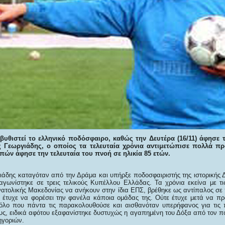
 βυθιστεί το ελληνικό ποδόσφαιρο, καθώς την Δευτέρα (16/11) άφησε τ
 Γεωργιάδης, ο οποίος τα τελευταία χρόνια αντιμετώπισε πολλά πρ
ιπών άφησε την τελευταία του πνοή σε ηλικία 85 ετών.
άδης καταγόταν από την Δράμα και υπήρξε ποδοσφαιριστής της ιστορικής Δ
 αγωνίστηκε σε τρεις τελικούς Κυπέλλου Ελλάδας. Τα χρόνια εκείνα με τι
νατολικής Μακεδονίας να ανήκουν στην ίδια ΕΠΣ, βρέθηκε ως αντίπαλος σε
έτυχε να φορέσει την φανέλα κάποια ομάδας της. Ούτε έτυχε μετά να π
όλο που πάντα τις παρακολουθούσε και αισθανόταν υπερήφανος για τις 
υς, ειδικά αφότου εξαφανίστηκε δυστυχώς η αγαπημένη του Δόξα από τον π
ηγοριών.