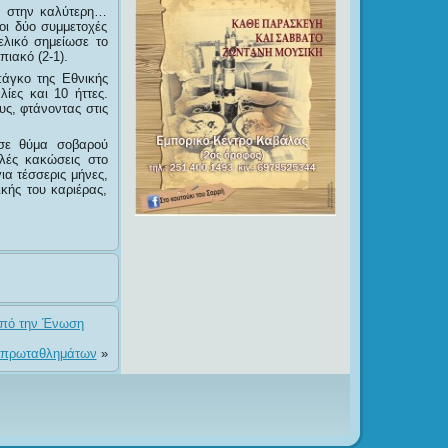
0 στην καλύτερη…
οι δύο συμμετοχές
ελικό σημείωσε το
ιακό (2-1).
πάγκο της Εθνικής
ίες και 10 ήττες.
ς, φτάνοντας στις
εσε θύμα σοβαρού
λές κακώσεις στο
α τέσσερις μήνες,
κής του καριέρας,
από την Ένωση
ν πρωταθλημάτων
»