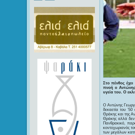
Στο πένθος έχει
πνοή ο Αντώνης
υγεία του. Ο εκλ
Ο Αντώνης Γεωργι
δεκαετία του ’50
Θράκης και της Α
Θράκης αλλά δεν 
Πανθρακικό, παρ
κοντοχωριανός το
των μεγάλων κατ