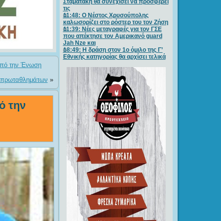
Σταματάκη θα συνεχίσει να προσφέρει
τις
11:48: Ο Νέστος Χρυσούπολης
καλωσορίζει στο ρόστερ του τον Ζήση
11:39: Νέες μεταγραφές για τον ΓΣE
που απέκτησε τον Αμερικανό guard
Jah Nze και
18:49: Η δράση στον 1ο όμιλο της Γ’
Εθνικής κατηγορίας θα αρχίσει τελικά
από την Ένωση
ν πρωταθλημάτων
»
ό την