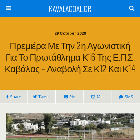
KAVALAGOAL.GR
29 October 2020
Πρεμιέρα Με Την 2η Αγωνιστική
Για Το Πρωτάθλημα Κ16 Της Ε.Π.Σ.
Καβάλας – Αναβολή Σε Κ12 Και Κ14
Share
Tweet
Pin
Mail
SMS