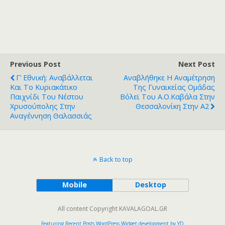
Previous Post
Next Post
Γ’ Εθνική: Αναβάλλεται
Αναβλήθηκε Η Αναμέτρηση
Και Το Κυριακάτικο
Της Γυναικείας Ομάδας
Παιχνίδι Του Νέστου
Βόλεϊ Του Α.Ο.Καβάλα Στην
Χρυσούπολης Στην
Θεσσαλονίκη Στην Α2
Αναγέννηση Θαλασσιάς
Back to top
Mobile
Desktop
All content Copyright KAVALAGOAL.GR
Featuring Recent Posts WordPress Widget development by YD