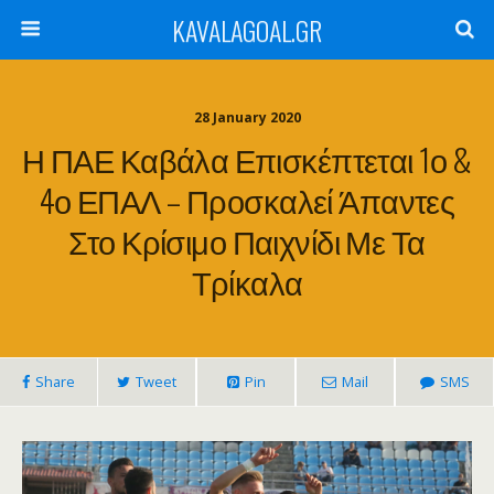
KAVALAGOAL.GR
28 January 2020
Η ΠΑΕ Καβάλα Επισκέπτεται 1ο &
4ο ΕΠΑΛ – Προσκαλεί Άπαντες
Στο Κρίσιμο Παιχνίδι Με Τα
Τρίκαλα
Share
Tweet
Pin
Mail
SMS