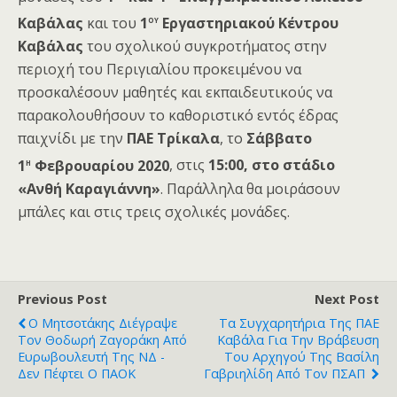
ου
Καβάλας
και του
1
Εργαστηριακού Κέντρου
Καβάλας
του σχολικού συγκροτήματος
στην
περιοχή του Περιγιαλίου προκειμένου να
προσκαλέσουν μαθητές και εκπαιδευτικούς να
παρακολουθήσουν το καθοριστικό εντός έδρας
παιχνίδι με την
ΠΑΕ Τρίκαλα
, το
Σάββατο
η
1
Φεβρουαρίου 2020
, στις
15:00, στο στάδιο
«Ανθή Καραγιάννη»
. Παράλληλα θα μοιράσουν
μπάλες και στις τρεις σχολικές μονάδες.
Previous Post
Next Post
Ο Μητσοτάκης Διέγραψε
Τα Συγχαρητήρια Της ΠΑΕ
Τον Θοδωρή Ζαγοράκη Από
Καβάλα Για Την Βράβευση
Ευρωβουλευτή Της ΝΔ -
Του Αρχηγού Της Βασίλη
Δεν Πέφτει Ο ΠΑΟΚ
Γαβριηλίδη Από Τον ΠΣΑΠ