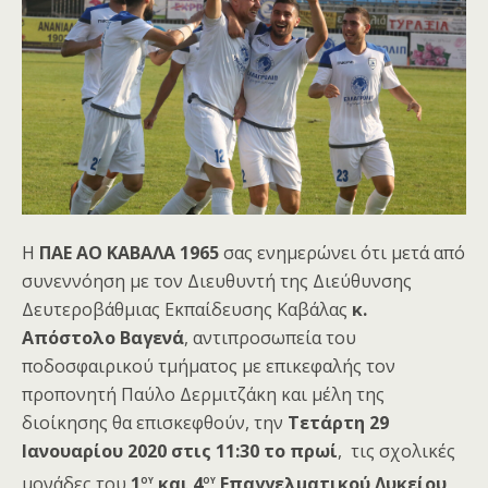
Η
ΠΑΕ ΑΟ ΚΑΒΑΛΑ 1965
σας ενημερώνει ότι μετά από
συνεννόηση με τον Διευθυντή της Διεύθυνσης
Δευτεροβάθμιας Εκπαίδευσης Καβάλας
κ.
Απόστολο Βαγενά
, αντιπροσωπεία του
ποδοσφαιρικού τμήματος με επικεφαλής τον
προπονητή Παύλο Δερμιτζάκη και μέλη της
διοίκησης θα επισκεφθούν, την
Τετάρτη 29
Ιανουαρίου 2020 στις 11:30 το πρωί
, τις σχολικές
ου
ου
μονάδες του
1
και 4
Επαγγελματικού Λυκείου