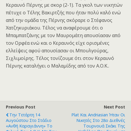
Κεραυνό Πέρνης με σκορ (2-1). Τα γκολ των νικητών
πέτυχε ο Τέλης Βακιρτζής που ήταν πολύ καλό ενώ
από την ομάδα της Πέρνης σκόραρε ο Στέφανος
Χατζηκυριάκου. Τέλος να αναφέρουμε ότι ο
Μπαμπατζάνης με τον Μαυρομάτη απουσίασαν από
τον Ορφέα ενώ και ο Κεραυνός είχε ορισμένες
ελλείψεις αφού απουσίασαν οι Μπουλγούρας,
Σιχλιμοίρης. Τέλος τονίζουμε ότι στον Κεραυνό
Πέρνης καταλήγει ο Μαλαμίδης από τον Α.Ο.Κ..
Previous Post
Next Post
Την Τετάρτη 14
Plat Και Andriasian Ήταν Οι
Αυγούστου Στο Στάδιο
Νικητές Στο 28ο Διεθνές
«Ανθή Καραγιάννη» Το
Τουρνουά Σκάκι Της