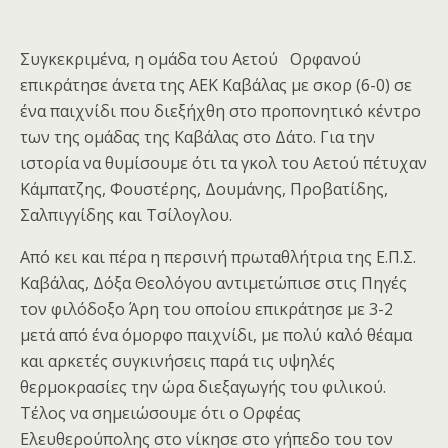
Συγκεκριμένα, η ομάδα του Αετού Ορφανού
επικράτησε άνετα της ΑΕΚ Καβάλας με σκορ (6-0) σε
ένα παιχνίδι που διεξήχθη στο προπονητικό κέντρο
των της ομάδας της Καβάλας στο Δάτο. Για την
ιστορία να θυμίσουμε ότι τα γκολ του Αετού πέτυχαν
Κάμπατζης, Φουστέρης, Δουμάνης, Προβατίδης,
Σαλπιγγίδης και Τσίλογλου.
Από κει και πέρα η περσινή πρωταθλήτρια της Ε.Π.Σ.
Καβάλας, Δόξα Θεολόγου αντιμετώπισε στις Πηγές
τον φιλόδοξο Άρη του οποίου επικράτησε με 3-2
μετά από ένα όμορφο παιχνίδι, με πολύ καλό θέαμα
και αρκετές συγκινήσεις παρά τις υψηλές
θερμοκρασίες την ώρα διεξαγωγής του φιλικού.
Τέλος να σημειώσουμε ότι ο Ορφέας
Ελευθερούπολης στο νίκησε στο γήπεδο του τον