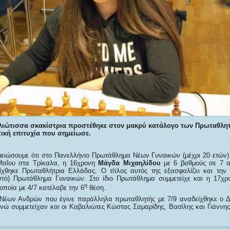
λιώτισσα σκακίστρια προστέθηκε στον μακρύ κατάλογο των Πρωταθλη
ική επιτυχία που σημείωσε.
μειώσουμε ότι στο Πανελλήνιο Πρωτάθλημα Νέων Γυναικών (μέχρι 20 ετών)
Μαΐου στα Τρίκαλα, η 16χρονη
Μάγδα Μιχαηλίδου
με 6 βαθμούς σε 7 αγ
ίχθηκε Πρωταθλήτρια Ελλάδας. Ο τίτλος αυτός της εξασφαλίζει και την
ιστό) Πρωτάθλημα Γυναικών. Στο ίδιο Πρωτάθλημα συμμετείχε και η 17χ
η
οποία με 4/7 κατέλαβε την 6
θέση.
Νέων Ανδρών που έγινε παράλληλα πρωταθλητής με 7/9 αναδείχθηκε ο Δ
ενώ συμμετείχαν και οι Καβαλιώτες Κώστας Σαμαρίδης, Βασίλης και Γιάννης