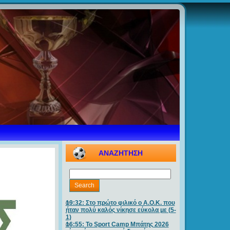
ΑΝΑΖΗΤΗΣΗ
19:32: Στο πρώτο φιλικό ο Α.Ο.Κ. που
ήταν πολύ καλός νίκησε εύκολα με (5-
1)
16:55: Το Sport Camp Μπάτης 2026