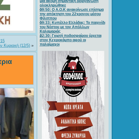
μία ακόμη σημαντική διοργάνωση
ολοκληρώθηκε
09:50: O A.O.K ανακοίνωσε επίσημα
την απόκτηση του 22χρονου μέσου
Φίλιππου
09:33: Κυπέλλο Ελλάδας: Το παιχνίδι
του Νέστου με τον Απόλλων
Καλαμαριάς
22:30: Γιορτή ποδοσφαίρου έρχεται
στον Κεχροκάμπο αφού οι
r15
παλαίμαχοι
ν Κυριακή (12/5)
»
τρια