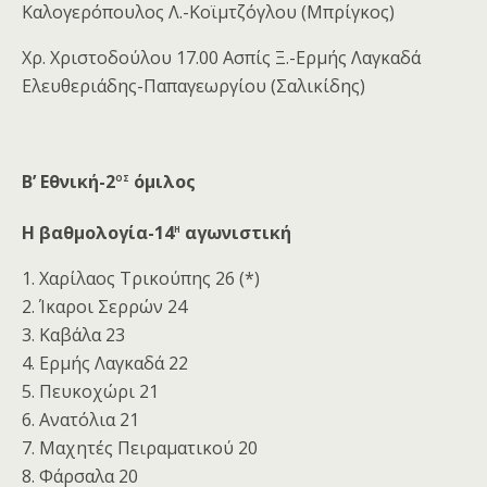
Καλογερόπουλος Λ.-Κοϊμτζόγλου (Μπρίγκος)
Χρ. Χριστοδούλου 17.00 Ασπίς Ξ.-Ερμής Λαγκαδά
Ελευθεριάδης-Παπαγεωργίου (Σαλικίδης)
ος
B
’ Εθνική-2
όμιλος
η
Η βαθμολογία-14
αγωνιστική
1. Χαρίλαος Τρικούπης 26 (*)
2. Ίκαροι Σερρών 24
3. Καβάλα 23
4. Ερμής Λαγκαδά 22
5. Πευκοχώρι 21
6. Ανατόλια 21
7. Μαχητές Πειραματικού 20
8. Φάρσαλα 20