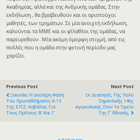
Ακαδημίας, αλλά και της Ανδρικής ομάδας. Στην
εκδήλωση , θα βραβευθούν και οι αριστούχοι
μαθητές, των τμημάτων. Σε μία ανοιχτή εκδήλωση,
καλούνται τα ΜΜΕ και οι φίλαθλοι της ομάδας, να
παρευρεθούν . Μία ακόμη όμορφη στιγμή, από τις
πολλές που η ομάδα στην φετινή περίοδο μας
χαρίζει.
Previous Post
Next Post
Ξεκινάει Η Δεύτερη Φάση
Οι Διαιτητές Της Πολύ
Του Πρωταθλήματος Κ-13
Σημαντικής 14ης
Της Ε.Π.Σ. Καβάλας Για
Αγωνιστικής Στον 1ο Όμιλο
Τους Ομίλους Β’ Και Γ’
Της Γ’ Εθνικής
Back to top