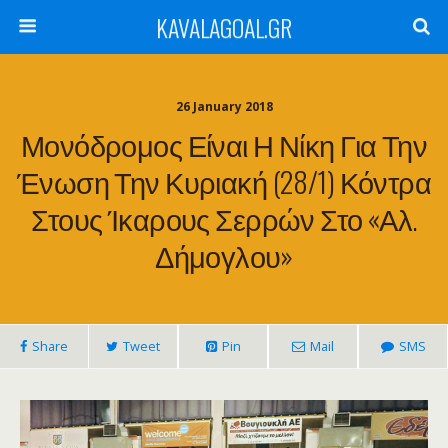
KAVALAGOAL.GR
26 January 2018
Μονόδρομος Είναι Η Νίκη Για Την
Ένωση Την Κυριακή (28/1) Κόντρα
Στους Ίκαρους Σερρών Στο «Αλ.
Δήμογλου»
Share
Tweet
Pin
Mail
SMS