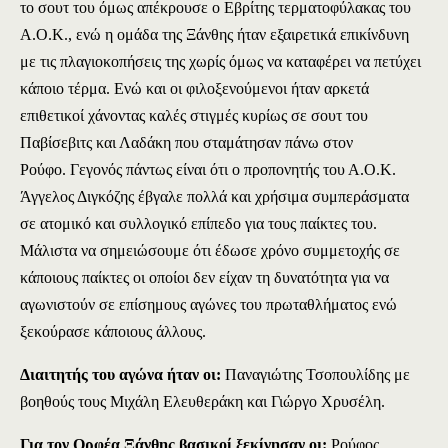
το σουτ του όμως απέκρουσε ο Εβρίτης τερματοφύλακας του
Α.Ο.Κ., ενώ η ομάδα της Ξάνθης ήταν εξαιρετικά επικίνδυνη
με τις πλαγιοκοπήσεις της χωρίς όμως να καταφέρει να πετύχει
κάποιο τέρμα. Ενώ και οι φιλοξενούμενοι ήταν αρκετά
επιθετικοί χάνοντας καλές στιγμές κυρίως σε σουτ του
Παβίσεβιτς και Λαδάκη που σταμάτησαν πάνω στον
Ρούφο. Γεγονός πάντως είναι ότι ο προπονητής του Α.Ο.Κ.
Άγγελος Διγκόζης έβγαλε πολλά και χρήσιμα συμπεράσματα
σε ατομικό και συλλογικό επίπεδο για τους παίκτες του.
Μάλιστα να σημειώσουμε ότι έδωσε χρόνο συμμετοχής σε
κάποιους παίκτες οι οποίοι δεν είχαν τη δυνατότητα για να
αγωνιστούν σε επίσημους αγώνες του πρωταθλήματος ενώ
ξεκούρασε κάποιους άλλους.
Διαιτητής του αγώνα ήταν ο
ι:
Παναγιώτης Τσοπουλίδης με
βοηθούς τους Μιχάλη Ελευθεράκη και Γιώργο Χρυσέλη.
Για τον Ορφέα Ξάνθης βασικοί ξεκίνησαν οι:
Ρούφος,