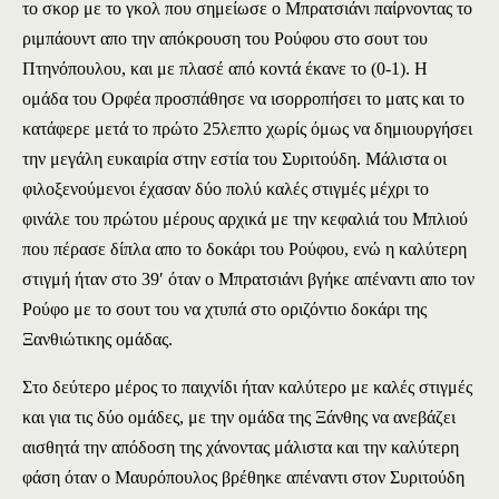
το σκορ με το γκολ που σημείωσε ο Μπρατσιάνι παίρνοντας το
ριμπάουντ απο την απόκρουση του Ρούφου στο σουτ του
Πτηνόπουλου, και με πλασέ από κοντά έκανε το (0-1). Η
ομάδα του Ορφέα προσπάθησε να ισορροπήσει το ματς και το
κατάφερε μετά το πρώτο 25λεπτο χωρίς όμως να δημιουργήσει
την μεγάλη ευκαιρία στην εστία του Συριτούδη. Μάλιστα οι
φιλοξενούμενοι έχασαν δύο πολύ καλές στιγμές μέχρι το
φινάλε του πρώτου μέρους αρχικά με την κεφαλιά του Μπλιού
που πέρασε δίπλα απο το δοκάρι του Ρούφου, ενώ η καλύτερη
στιγμή ήταν στο 39′ όταν ο Μπρατσιάνι βγήκε απέναντι απο τον
Ρούφο με το σουτ του να χτυπά στο οριζόντιο δοκάρι της
Ξανθιώτικης ομάδας.
Στο δεύτερο μέρος το παιχνίδι ήταν καλύτερο με καλές στιγμές
και για τις δύο ομάδες, με την ομάδα της Ξάνθης να ανεβάζει
αισθητά την απόδοση της χάνοντας μάλιστα και την καλύτερη
φάση όταν ο Μαυρόπουλος βρέθηκε απέναντι στον Συριτούδη