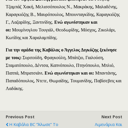
Τζαμπάζ Χακή, Μελισσόπουλος Ν., Μακράκης, Μαλαδένης,
Καραγκιόζης Β., Μαυρόπουλος, Μπουνταγκίδης, Καραγκιόζης
Γ., Λαζαρίδης, Ξαντινίδης.
Ενώ αγωνίστηκαν και
οι:
Μουμίνογλου Τουγιάλ, Θεοδωρίδης, Μόσχος, Ζικολάρι,
Κωτίδης και Χαραλαμπίδης.
Για την ομάδα της Καβάλας ο Άγγελος Διγκόζης ξεκίνησε
με τους:
Συριτούδη, Φραγκούλη, Μπάτζιο, Γιαλούση,
Σταματόπουλο, Δέντσα, Καπνόπουλο, Πτηνόπουλο, Μπλιό,
Παππά, Μπρατσιάνι.
Ενώ αγωνίστηκαν και οι:
Μπαντάνης,
Παπαδόπουλος, Ντετε, Θωμαίδης, Τουμανίδης, Παβίσεβιτς και
Λαδάκης.
Previous Post
Next Post
Η Καβάλα BC “άλωσε” Το
Λιμενάρια Και