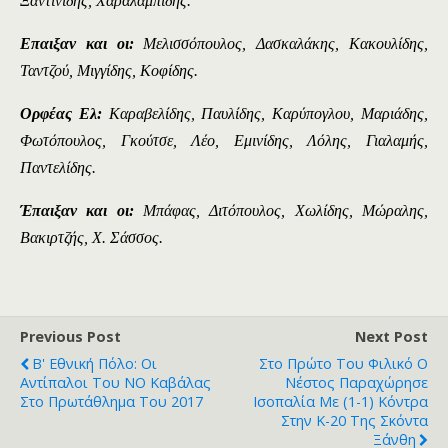
Ξαντινίδης, Χαραλαμπίδης.
Επαιξαν και οι:
Μελισσόπουλος, Δασκαλάκης, Κακουλίδης,
Ταντζού, Μιγγίδης, Κοφίδης.
Ορφέας Ελ:
Καραβελίδης, Παυλίδης, Καρύπογλου, Μαριάδης,
Φωτόπουλος, Γκούτσε, Λέο, Εμινίδης, Λόλης, Γιαλαμής,
Παντελίδης.
Έπαιξαν και οι:
Μπάφας, Διτόπουλος, Χωλίδης, Μώραλης,
Βακιρτζής, Χ. Σάσσος.
Previous Post
Next Post
Β' Εθνική Πόλο: Οι
Στο Πρώτο Του Φιλικό Ο
Αντίπαλοι Του ΝΟ Καβάλας
Νέστος Παραχώρησε
Στο Πρωτάθλημα Του 2017
Ισοπαλία Με (1-1) Κόντρα
Στην Κ-20 Της Σκόντα
Ξάνθη