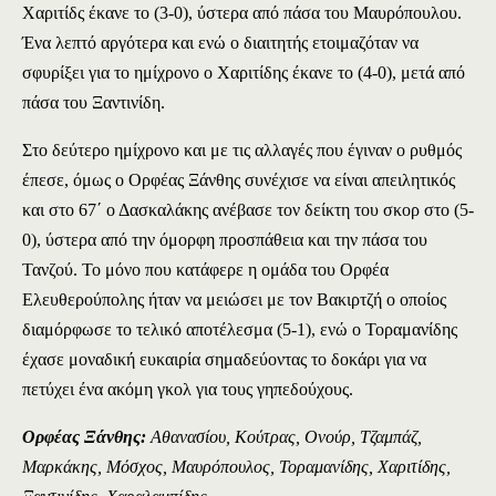
Χαριτίδς έκανε το (3-0), ύστερα από πάσα του Μαυρόπουλου.
Ένα λεπτό αργότερα και ενώ ο διαιτητής ετοιμαζόταν να
σφυρίξει για το ημίχρονο ο Χαριτίδης έκανε το (4-0), μετά από
πάσα του Ξαντινίδη.
Στο δεύτερο ημίχρονο και με τις αλλαγές που έγιναν ο ρυθμός
έπεσε, όμως ο Ορφέας Ξάνθης συνέχισε να είναι απειλητικός
και στο 67΄ ο Δασκαλάκης ανέβασε τον δείκτη του σκορ στο (5-
0), ύστερα από την όμορφη προσπάθεια και την πάσα του
Τανζού. Το μόνο που κατάφερε η ομάδα του Ορφέα
Ελευθερούπολης ήταν να μειώσει με τον Βακιρτζή ο οποίος
διαμόρφωσε το τελικό αποτέλεσμα (5-1), ενώ ο Τοραμανίδης
έχασε μοναδική ευκαιρία σημαδεύοντας το δοκάρι για να
πετύχει ένα ακόμη γκολ για τους γηπεδούχους.
Ορφέας Ξάνθης:
Αθανασίου, Κούτρας, Ονούρ, Τζαμπάζ,
Μαρκάκης, Μόσχος, Μαυρόπουλος, Τοραμανίδης, Χαριτίδης,