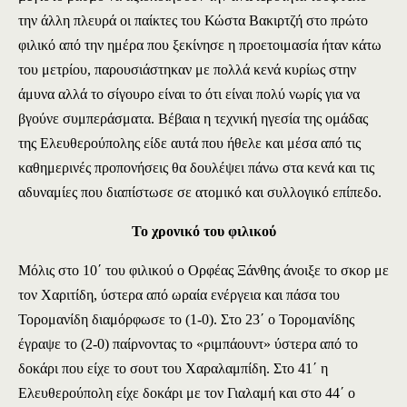
την άλλη πλευρά οι παίκτες του Κώστα Βακιρτζή στο πρώτο
φιλικό από την ημέρα που ξεκίνησε η προετοιμασία ήταν κάτω
του μετρίου, παρουσιάστηκαν με πολλά κενά κυρίως στην
άμυνα αλλά το σίγουρο είναι το ότι είναι πολύ νωρίς για να
βγούνε συμπεράσματα. Βέβαια η τεχνική ηγεσία της ομάδας
της Ελευθερούπολης είδε αυτά που ήθελε και μέσα από τις
καθημερινές προπονήσεις θα δουλέψει πάνω στα κενά και τις
αδυναμίες που διαπίστωσε σε ατομικό και συλλογικό επίπεδο.
Το χρονικό του φιλικού
Μόλις στο 10΄ του φιλικού ο Ορφέας Ξάνθης άνοιξε το σκορ με
τον Χαριτίδη, ύστερα από ωραία ενέργεια και πάσα του
Τορομανίδη διαμόρφωσε το (1-0). Στο 23΄ ο Τορομανίδης
έγραψε το (2-0) παίρνοντας το «ριμπάουντ» ύστερα από το
δοκάρι που είχε το σουτ του Χαραλαμπίδη. Στο 41΄ η
Ελευθερούπολη είχε δοκάρι με τον Γιαλαμή και στο 44΄ ο