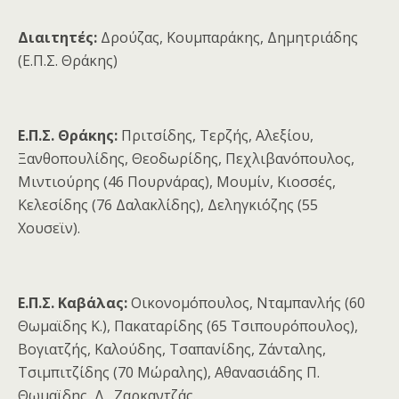
Διαιτητές:
Δρούζας, Κουμπαράκης, Δημητριάδης
(Ε.Π.Σ. Θράκης)
Ε.Π.Σ. Θράκης:
Πριτσίδης, Τερζής, Αλεξίου,
Ξανθοπουλίδης, Θεοδωρίδης, Πεχλιβανόπουλος,
Μιντιούρης (46 Πουρνάρας), Μουμίν, Κιοσσές,
Κελεσίδης (76 Δαλακλίδης), Δεληγκιόζης (55
Χουσεϊν).
Ε.Π.Σ. Καβάλας:
Οικονομόπουλος, Νταμπανλής (60
Θωμαϊδης Κ.), Πακαταρίδης (65 Τσιπουρόπουλος),
Βογιατζής, Καλούδης, Τσαπανίδης, Ζάνταλης,
Τσιμπιτζίδης (70 Μώραλης), Αθανασιάδης Π.
Θωμαϊδης, Δ., Ζαρκαντζάς.