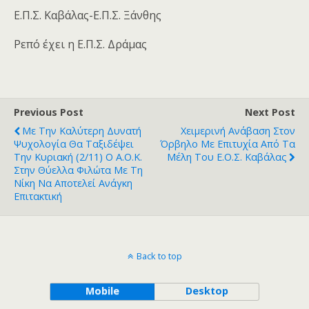
Ε.Π.Σ. Καβάλας-Ε.Π.Σ. Ξάνθης
Ρεπό έχει η Ε.Π.Σ. Δράμας
Previous Post
Next Post
Με Την Καλύτερη Δυνατή
Χειμερινή Ανάβαση Στον
Ψυχολογία Θα Ταξιδέψει
Όρβηλο Με Επιτυχία Από Τα
Την Κυριακή (2/11) O A.O.K.
Μέλη Του Ε.Ο.Σ. Καβάλας
Στην Θύελλα Φιλώτα Με Τη
Νίκη Να Αποτελεί Ανάγκη
Επιτακτική
Back to top
Mobile
Desktop