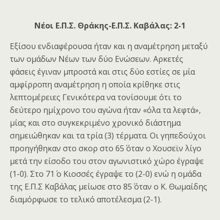
Νέοι Ε.Π.Σ. Θράκης-Ε.Π.Σ. Καβάλας: 2-1
Εξίσου ενδιαφέρουσα ήταν και η αναμέτρηση μεταξύ
των ομάδων Νέων των δύο Ενώσεων. Αρκετές
φάσεις έγιναν μπροστά και στις δύο εστίες σε μία
αμφίρροπη αναμέτρηση η οποία κρίθηκε στις
λεπτομέρειες Γενικότερα να τονίσουμε ότι το
δεύτερο ημίχρονο του αγώνα ήταν «όλα τα λεφτά»,
μίας και στο συγκεκριμένο χρονικό διάστημα
σημειώθηκαν και τα τρία (3) τέρματα. Οι γηπεδούχοι
προηγήθηκαν στο σκορ στο 65΄ όταν ο Χουσεϊν λίγο
μετά την είσοδο του στον αγωνιστικό χώρο έγραψε
(1-0). Στο 71΄ ο Κιοσσές έγραψε το (2-0) ενώ η ομάδα
της Ε.Π.Σ Καβάλας μείωσε στο 85΄ όταν ο Κ. Θωμαίδης
διαμόρφωσε το τελικό αποτέλεσμα (2-1).