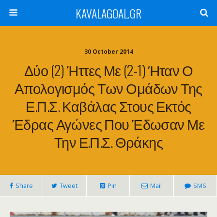
KAVALAGOAL.GR
30 October 2014
Δύο (2) Ήττες Με (2-1) Ήταν Ο
Απολογισμός Των Ομάδων Της
Ε.Π.Σ. Καβάλας Στους Εκτός
Έδρας Αγώνες Που Έδωσαν Με
Την Ε.Π.Σ. Θράκης
Share
Tweet
Pin
Mail
SMS