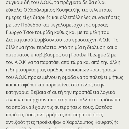
συγκομιδή του Α.Ο.Κ., τα πράγματα δε θα είναι
εύκολα. Ο Χαράλαμπος Κουφατζής τις τελευταίες
ημέρες είχε διαρκής και αλλεπάλληλες συναντήσεις
με τον Πρόεδρο και μεγαλομέτοχο της ομάδας
Γιώργο Τσοκτουρίδη καθώς και με τα μέλη του
Διοικητικού Συμβουλίου του ερασιτέχνη Α.Ο.Κ.. Το
δίλλημα ήταν τεράστιο. Από τη μία η διάλυση και ο
αυτόματος υποβιβασμός στη Football League 2 με
τον Α.Ο.Κ. να τα παρατάει από τώρα και από την άλλη
η δημιουργία μίας ομάδας προσώπων «σωτηρίας»
του Α.Ο.Κ. προκειμένου η ομάδα να το παλέψει μήπως
και καταφέρει και παραμείνει στο τέλος στην
κατηγορία. Βέβαια σ’ αυτή την προσπάθεια λογικό
είναι να υπάρχουν υποστηρικτές αλλά και πρόσωπα
τα οποία να έχουν τις αντιρρήσεις τους. Ωστόσο
παρά τις όσες αντιρρήσεις και παρά τις όσες
αντιξοότητες προέκυψαν ο Χαράλαμπος Κουφατζής