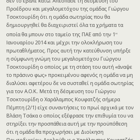
δεν το έβαλε κάτω. Απέσπασε τη δέσμευση του
Προέδρου και μεγαλομετόχου της ομάδας Γιώργου
Τσοκτουρίδη ότι η ομάδα σωτηρίας που θα
δημιουργηθεί θα διαχειριστεί όλα τα χρήματα τα
η
οποία θα μπουν στο ταμείο της ΠΑΕ από την 1
Ιανουαρίου 2014 και μέχρι την ολοκλήρωση του
πρωταθλήματος. Προς αυτή την κατεύθυνση υπήρξε
η σύμφωνη γνώμη του μεγαλομετόχου Γιώργου
Τσοκτουρίδη ο οποίος με τη στάση του αυτή «άναψε
το πράσινο φως» προκειμένου αφενός η ομάδα να μη
διαλύσει αφετέρου δε να συσταθεί η ομάδα σωτηρίας
για τον Α.Ο.Κ.. Μετά τη δέσμευση του Γιώργου
Τσοκτουρίδη ο Χαράλαμπος Κουφατζής σήμερα
Πέμπτη (2/1) είχε συναντήσεις το πρωί αρχικά με τον
Βλάση Τσάκα ο οποίος εξέφρασε την επιθυμία του να
στηρίξει την προσπάθεια αυτή με την προϋπόθεση
ότι η ομάδα θα προχωρήσει με Διοίκηση
Πρωτοδικείου. Ακολούθως ο Χαράλαμπος Κουφατζής