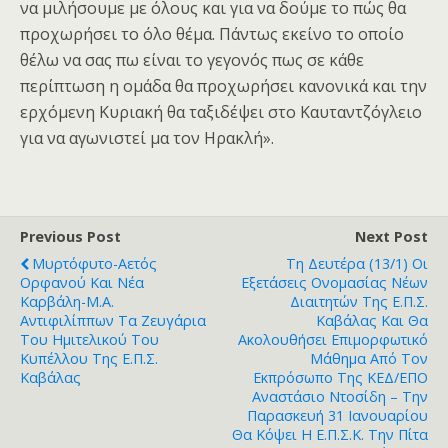
να μιλήσουμε με όλους και για να δούμε το πώς θα
προχωρήσει το όλο θέμα. Πάντως εκείνο το οποίο
θέλω να σας πω είναι το γεγονός πως σε κάθε
περίπτωση η ομάδα θα προχωρήσει κανονικά και την
ερχόμενη Κυριακή θα ταξιδέψει στο Καυταντζόγλειο
για να αγωνιστεί μα τον Ηρακλή».
Previous Post
Next Post
Μυρτόφυτο-Αετός
Τη Δευτέρα (13/1) Οι
Ορφανού Και Νέα
Εξετάσεις Ονομασίας Νέων
Καρβάλη-Μ.Α.
Διαιτητών Της Ε.Π.Σ.
Αντιφιλίππων Τα Ζευγάρια
Καβάλας Και Θα
Του Ημιτελικού Του
Ακολουθήσει Επιμορφωτικό
Κυπέλλου Της Ε.Π.Σ.
Μάθημα Από Τον
Καβάλας
Εκπρόσωπο Της ΚΕΔ/ΕΠΟ
Αναστάσιο Ντοσίδη – Την
Παρασκευή 31 Ιανουαρίου
Θα Κόψει Η Ε.Π.Σ.Κ. Την Πίτα