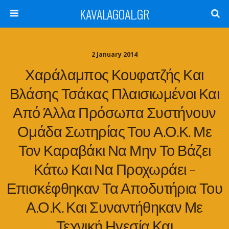
KAVALAGOAL.GR
2 January 2014
Χαράλαμπος Κουφατζής Και
Βλάσης Τσάκας Πλαισιωμένοι Και
Από Άλλα Πρόσωπα Συστήνουν
Ομάδα Σωτηρίας Του Α.Ο.Κ. Με
Τον Καραβάκι Να Μην Το Βάζει
Κάτω Και Να Προχωράει –
Επισκέφθηκαν Τα Αποδυτήρια Του
Α.Ο.Κ. Και Συναντήθηκαν Με
Τεχνική Ηγεσία Και