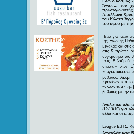
Εδώ ο κόσμος «κ
Άγγος… τον χα
πρωταγωνιστής τ
Απόλλωνα Χρυσοχ
του Κώστα Άγγου
του αφού με την
Πέρα για πέρα συ
της Ένωσης Ποδοσ
μεγάλος και στις
στις 5 πρώτες α
συγκρότημα του Β
τους 15 βαθμούς 
σημαία» στον 1
«συγκατοικούν» σ
βαθμούς. Ακόμη 
Κρηνίδων και το
«σκαλοπάτι» της 
βαθμούς με την ο
Αναλυτικά όλα 
(12-13/10) για
αλλά και οι επόμ
League Ε.Π.Σ. Κ
Αποτελέσματα (5