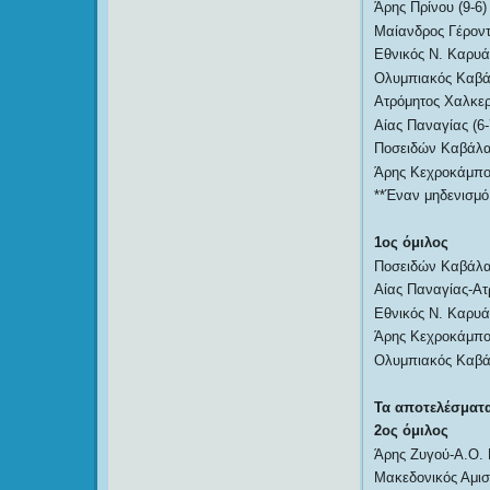
Άρης Πρίνου (9-6)
Μαίανδρος Γέροντα
Εθνικός Ν. Καρυάς
Ολυμπιακός Καβάλ
Ατρόμητος Χαλκερ
Αίας Παναγίας (6-
Ποσειδών Καβάλας
Άρης Κεχροκάμπου
**Έναν μηδενισμό 
1ος όμιλος
Ποσειδών Καβάλα
Αίας Παναγίας-Ατ
Εθνικός Ν. Καρυ
Άρης Κεχροκάμπο
Ολυμπιακός Καβά
Τα αποτελέσματα
2ος όμιλος
Άρης Ζυγού-Α.Ο. 
Μακεδονικός Αμισ