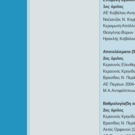
1ος όμιλος
ΑΕ Καβάλας-Αναγ
Ναζιανζός Ν. Καρ
Κεραμωτή-Απόλλ
Θεαγένης-Βύρων
Ηρακλής Καβάλας
Αποτελέσματα (5
2ος όμιλος
Κεραυνός Ελευθερ
Κεραυνός Κρηνίδ
Βρασίδας Ν. Περ
ΑΕ Πιερέων 2004
Μ.Α.Αντιφιλίππων
Βαθμολογία(5η α
2ος όμιλος
Κεραυνός Κρηνίδω
Βρασίδας Ν. Περά
Αετός Ορφανού (1