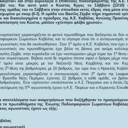
αίγεται» και στην κυριολεξία ο επιθετικός ποδοσφαιριστής της Α.Ε
βά του. Και αυτό γιατί ο Κώστας Άγγος το Σάββατο (12/10) 
ης ομάδας του το Σάββατο στην σπουδαία εκτός έδρας νίκη μέσα στο
ωρίου με σκορ (0-3). Η ομάδα του Βασίλη Ζέρβα πήρε σημαντικό τρίπ
 και δικαιολογημένα ο πρόεδρος της Α.Ε. Καβάλας Αντώνης Πρασίνης,
 απόκτηση του Κώστα, μάλλον «χτύπησε φλέβα χρυσού».
ναρπαστικό χαρακτηρίζεται το φετινό πρωτάθλημα που διεξάγεται σε δύο ο
φαιρικών Σωματείων Καβάλας και το σίγουρο είναι ότι ο ανταγωνισμός αν
ο
 αγωνιστικές που θα ακολουθήσουν. Στον 1
όμιλο η Α.Ε. Καβάλας που έχει να 
γωνιστικές του πρωταθλήματος έχει βάλει τις βάσεις για ακόμη καλύτε
η
ασίλη Ζέρβα, στην κυριολεξία να έχει «καπαρώσει» μέχρι τώρα την 1
θέση 
που συγκέντρωσε. Βέβαια αυτό δε σημαίνει τίποτα αφού ο δρόμος μέχρι που
ο
όμιλο είναι μακρύς με τον Ναζιανζό Νέας Καρβάλης και τον Κε
η
τη 2
θέση της βαθμολογίας με 10 βαθμούς, την ώρα που ο Ηρακλής Καβάλ
ο
μεγαλύτερος χαρακτηρίζεται ο συναγωνισμός στον 2
όμιλο της League
ν Βρασίδα Νέας Περάμου, έχοντας 12 βαθμούς η κάθε ομάδα, να βρίσκ
βαθμολογίας. Ένα «τρίποντο» υπολείπονται ο Α.Σ. Παγγαίου και ο Αετός 
ης
λοκλήρωση της 5
αγωνιστικής έχουν η Α.Ε. Πιερέων και ο Κεραυνός Ελευθ
τα αποτελέσματα των αναμετρήσεων που διεξήχθησαν το προηγούμενο
 όλα τα πρωταθλήματα της Ένωσης Ποδοσφαιρικών Σωματείων Καβάλας
ενες αγωνιστικές έχουν ως εξής:
αβάλας
η αγωνιστική)