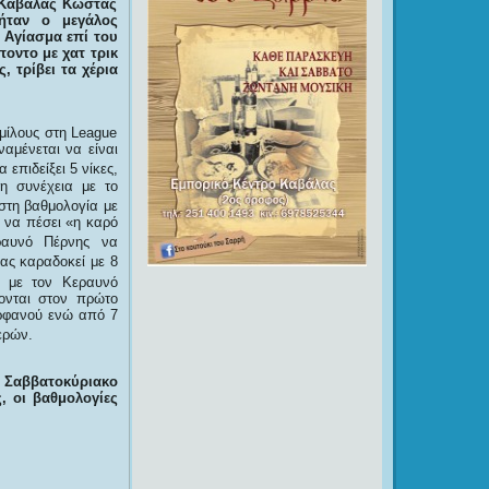
. Καβάλας Κώστας
ήταν ο μεγάλος
 Αγίασμα επί του
οντο με χατ τρικ
 τρίβει τα χέρια
μίλους στη League
αμένεται να είναι
επιδείξει 5 νίκες,
ρη συνέχεια με το
στη βαθμολογία με
 να πέσει «η καρό
ραυνό Πέρνης να
ας καραδοκεί με 8
 με τον Κεραυνό
ονται στον πρώτο
Ορφανού ενώ από 7
ερών.
 Σαββατοκύριακο
, οι βαθμολογίες