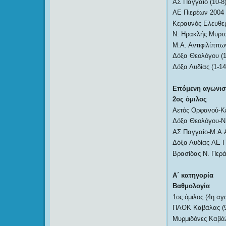
ΑΣ Παγγαίο (10-8)
ΑΕ Πιερέων 2004 (
Κεραυνός Ελευθερ
Ν. Ηρακλής Μυρτο
Μ.Α. Αντιφιλίππων
Δόξα Θεολόγου (1
Δόξα Λυδίας (1-14
Επόμενη αγωνιστ
2ος όμιλος
Αετός Ορφανού-Κ
Δόξα Θεολόγου-Ν
ΑΣ Παγγαίο-Μ.Α.
Δόξα Λυδίας-ΑΕ Π
Βρασίδας Ν. Περ
Α΄ κατηγορία
Βαθμολογία
1ος όμιλος (4η αγ
ΠΑΟΚ Καβάλας (9
Μυρμιδόνες Καβάλ