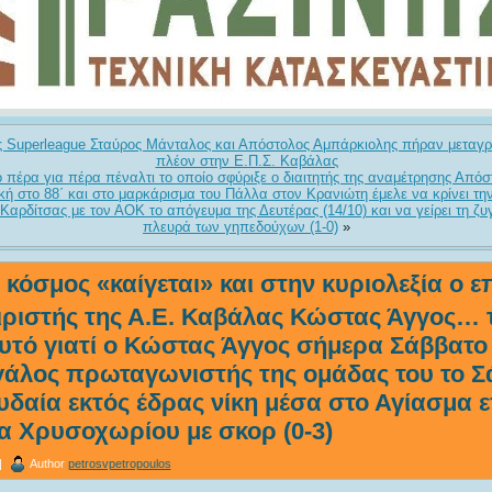
της Superleague Σταύρος Μάνταλος και Απόστολος Αμπάρκιολης πήραν μεταγ
πλέον στην Ε.Π.Σ. Καβάλας
πέρα για πέρα πέναλτι το οποίο σφύριξε ο διαιτητής της αναμέτρησης Από
κή στο 88΄ και στο μαρκάρισμα του Πάλλα στον Κρανιώτη έμελε να κρίνει τη
αρδίτσας με τον ΑΟΚ το απόγευμα της Δευτέρας (14/10) και να γείρει τη ζυ
πλευρά των γηπεδούχων (1-0)
»
κόσμος «καίγεται» και στην κυριολεξία ο επ
ριστής της Α.Ε. Καβάλας Κώστας Άγγος… 
αυτό γιατί ο Κώστας Άγγος σήμερα Σάββατο 
γάλος πρωταγωνιστής της ομάδας του το 
δαία εκτός έδρας νίκη μέσα στο Αγίασμα ε
 Χρυσοχωρίου με σκορ (0-3)
|
Author
petrosvpetropoulos