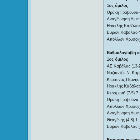
1ος όμιλος
Θράκη Γραβούνα-
Αναγέννηση Λιμεν
Ηρακλής Καβάλας
Βύρων Καβάλας-Ν
Απόλλων Χρυσοχω
Βαθμολογία(5η α
1ος όμιλος
ΑΕ Καβάλας (13-2
Ναζιανζός Ν. Καρβ
Κεραυνός Πέρνης 
Ηρακλής Καβάλας 
Κεραμωτή (7-5) 7
Θράκη Γραβούνα (
Απόλλων Χρυσοχωρ
Αναγέννηση Λιμεν
Θεαγένης (4-8) 1
Βύρων Καβάλας (2
Επόμενη αγωνιστ