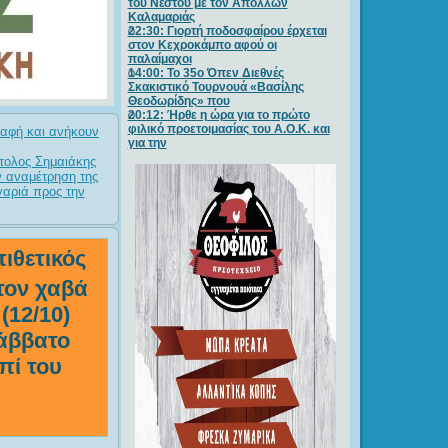
του Νέστου με τον Απόλλων
Καλαμαριάς
22:30: Γιορτή ποδοσφαίρου έρχεται
στον Κεχροκάμπο αφού οι
παλαίμαχοι
14:00: Το 35ο Όπεν Διεθνές
Σκακιστικό Τουρνουά «Βασίλης
Θεοδωρίδης» που
20:12: Ήρθε η ώρα για το πρώτο
φιλικό προετοιμασίας του Α.Ο.Κ. και
ραφή και ανήκουν
για την
στολος Σημαιάκης
ν αναμέτρηση της
γαριά προς την
ιθετικός
τον χαβά
(12/10)
Σάββατο
πί του