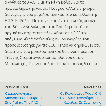
ο αγώνας του Α.Ο.Κ. με τη Νίκη Βόλου για το
πρωτάθλημα της Football League, άλλαξε την ώρα
διεξαγωγής του μεγάλου τελικού του κυπέλλου της
Ε.Π.Σ. Καβάλας. Πιο συγκεκριμένα ο τελικός μεταξύ
του Βύρων Καβάλας και του Άρη Ακροποτάμου
αρχικά είχε οριστεί να ξεκινήσει στις 5.30 το
απόγευμα. Αλλά ακολούθως η ώρα έναρξής του
προσδιορίστηκε για τις 6.30. Τέλος να σημειωθεί ότι
διαιτητής του μεγάλου τελικού θα είναι ο ρέφερι
Γιάννης Σταμάτογλου και βοηθοί του οι κ.κ.
Μπακλατζής-Πτηνόπουλος. Γενική είσοδος 5 ευρω
Previous Post
Next Post
Δικαιολογημένη
Οι Παλαίμαχοι Του Α.Ο.Κ.
Απογοήτευση Επικρατεί
Και Οι Αθλητικογράφοι Της
Στις Τάξεις Της ΠΑΕ
Καβάλας Σε Ένα Φιλικό