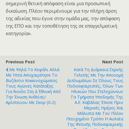
σημερινή θετική απόφαση είναι μια προσωπική
δικαίωση. Πλέον περιμένουμε για την πλήρη άρση
της αδικίας που έγινε στην ομάδα μας, την απόφαση
της ΕΠΟ και την τοποθέτηση της σε επαγγελματική
κατηγορία».
Previous Post
Next Post
Με Ψηλά Το Κεφάλι Αλλά
Κατά Τη Διάρκεια Σεμνής
Με Ήττα Αποχαιρέτησε Το
Τελετής Με Την Απονομή
Βυζάντιο Κοκκινοχώματος
Διπλωμάτων Σε Όλους Τους
Τους Αγώνες Κατάταξης
Ποδοσφαιριστές, Όλων Των
Για Άνοδο Στη Δ΄ Εθνική Από
Ηλικιών Που Στελεχώνουν
Την Ένωση Ανθείας/
Τα Τμήματα Υποδομής Της
Αρίστεινου Με Σκορ (0-2)
Α.Ε. Καβάλας Έπεσε Πριν
Μερικές Ημέρες Και
Μάλιστα Με Τον Πλέον
Πετυχημένο Τρόπο Η Αυλαία
Της Φετινής Ποδοσφαιρικής