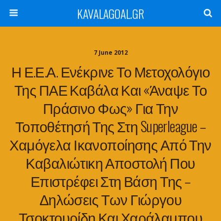
KAVALAGOAL.GR
7 June 2012
Η Ε.Ε.Α. Ενέκρινε Το Μετοχολόγιο
Της ΠΑΕ Καβάλα Και «άναψε Το
Πράσινο Φως» Για Την
Τοποθέτησή Της Στη Superleague –
Χαμόγελα Ικανοποίησης Από Την
Καβαλιώτικη Αποστολή Που
Επιστρέφει Στη Βάση Της –
Δηλώσεις Των Γιώργου
Τσοκτουρίδη Και Χαράλαμπου