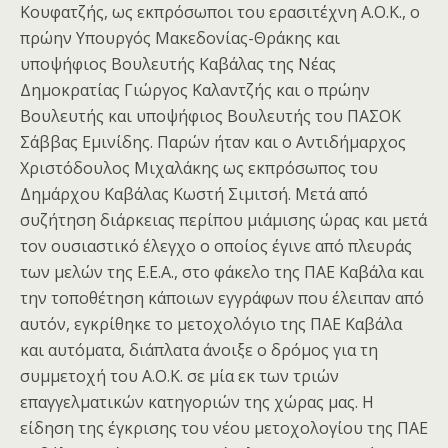
Κουφατζής, ως εκπρόσωποι του ερασιτέχνη Α.Ο.Κ., ο
πρώην Υπουργός Μακεδονίας-Θράκης και
υποψήφιος Βουλευτής Καβάλας της Νέας
Δημοκρατίας Γιώργος Καλαντζής και ο πρώην
Βουλευτής και υποψήφιος Βουλευτής του ΠΑΣΟΚ
Σάββας Εμινίδης. Παρών ήταν και ο Αντιδήμαρχος
Χριστόδουλος Μιχαλάκης ως εκπρόσωπος του
Δημάρχου Καβάλας Κωστή Σιμιτσή. Μετά από
συζήτηση διάρκειας περίπου μιάμισης ώρας και μετά
τον ουσιαστικό έλεγχο ο οποίος έγινε από πλευράς
των μελών της Ε.Ε.Α., στο φάκελο της ΠΑΕ Καβάλα και
την τοποθέτηση κάποιων εγγράφων που έλειπαν από
αυτόν, εγκρίθηκε το μετοχολόγιο της ΠΑΕ Καβάλα
και αυτόματα, διάπλατα άνοιξε ο δρόμος για τη
συμμετοχή του Α.Ο.Κ. σε μία εκ των τριών
επαγγελματικών κατηγοριών της χώρας μας. Η
είδηση της έγκρισης του νέου μετοχολογίου της ΠΑΕ